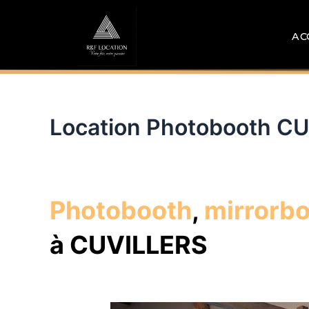
Aller
au
AC
contenu
Location Photobooth C
Photobooth
,
mirrorb
à CUVILLERS