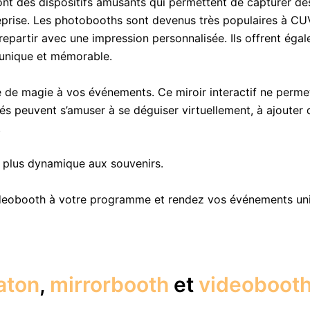
nt des dispositifs amusants qui permettent de capturer de
treprise. Les photobooths sont devenus très populaires à CU
artir avec une impression personnalisée. Ils offrent égaleme
 unique et mémorable.
 de magie à vos événements. Ce miroir interactif ne perm
ités peuvent s’amuser à se déguiser virtuellement, à ajoute
.
e plus dynamique aux souvenirs.
deobooth à votre programme et rendez vos événements uniq
aton
,
mirrorbooth
et
videoboot