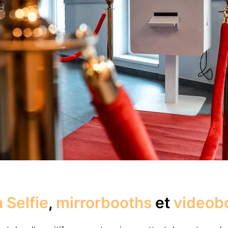
 Selfie
,
mirrorbooths
et
videob