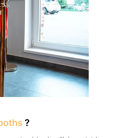
ooths
?