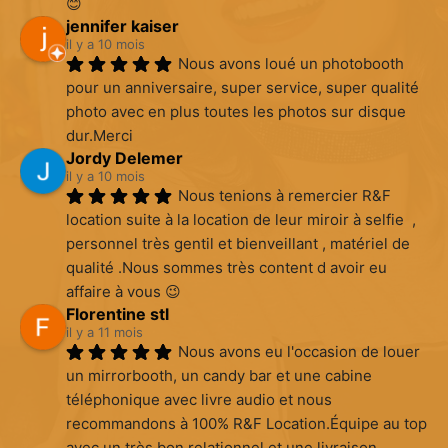
😊
jennifer kaiser
il y a 10 mois
Nous avons loué un photobooth 
pour un anniversaire, super service, super qualité 
photo avec en plus toutes les photos sur disque 
dur.Merci
Jordy Delemer
il y a 10 mois
Nous tenions à remercier R&F 
location suite à la location de leur miroir à selfie  , 
personnel très gentil et bienveillant , matériel de 
qualité .Nous sommes très content d avoir eu 
affaire à vous 😉
Florentine stl
il y a 11 mois
Nous avons eu l'occasion de louer 
un mirrorbooth, un candy bar et une cabine 
téléphonique avec livre audio et nous 
recommandons à 100% R&F Location.Équipe au top 
avec un très bon relationnel et une livraison 