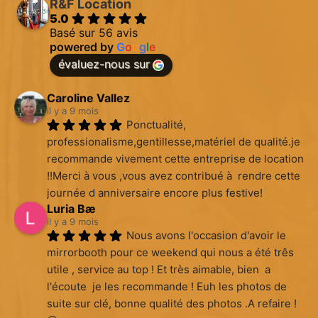
R&F Location
5.0
Basé sur 56 avis
powered by
G
o
o
g
l
e
évaluez-nous sur
Caroline Vallez
il y a 9 mois
Ponctualité, 
professionalisme,gentillesse,matériel de qualité.je 
recommande vivement cette entreprise de location 
!!Merci à vous ,vous avez contribué à  rendre cette 
journée d anniversaire encore plus festive!
Luria Bæ
il y a 9 mois
Nous avons l'occasion d'avoir le 
mirrorbooth pour ce weekend qui nous a été três 
utile , service au top ! Et très aimable, bien  a 
l'écoute  je les recommande ! Euh les photos de 
suite sur clé, bonne qualité des photos .A refaire !