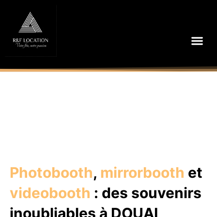
Aller
au
contenu
Me
Photobooth
,
mirrorbooth
et
videobooth
: des souvenirs
inoubliables à DOUAI