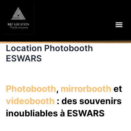
Aller
au
contenu
Me
Location Photobooth
ESWARS
Photobooth
,
mirrorbooth
et
videobooth
: des souvenirs
inoubliables à ESWARS