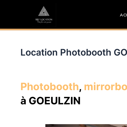
Aller
au
AC
contenu
Location Photobooth G
Photobooth
,
mirrorb
à GOEULZIN