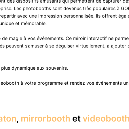
nt des dispositifs amusants qui permettent de capturer de
treprise. Les photobooths sont devenus très populaires à GO
artir avec une impression personnalisée. Ils offrent égaleme
 unique et mémorable.
 de magie à vos événements. Ce miroir interactif ne perm
ités peuvent s’amuser à se déguiser virtuellement, à ajoute
.
e plus dynamique aux souvenirs.
deobooth à votre programme et rendez vos événements uniq
aton
,
mirrorbooth
et
videoboot