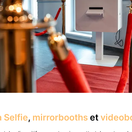
 Selfie
,
mirrorbooths
et
videob