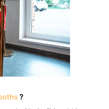
ooths
?