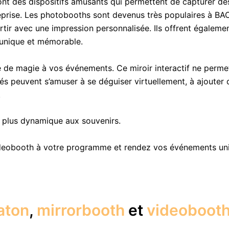
nt des dispositifs amusants qui permettent de capturer de
treprise. Les photobooths sont devenus très populaires à BA
r avec une impression personnalisée. Ils offrent également l
 unique et mémorable.
 de magie à vos événements. Ce miroir interactif ne perm
ités peuvent s’amuser à se déguiser virtuellement, à ajoute
.
e plus dynamique aux souvenirs.
deobooth à votre programme et rendez vos événements uniq
aton
,
mirrorbooth
et
videoboot