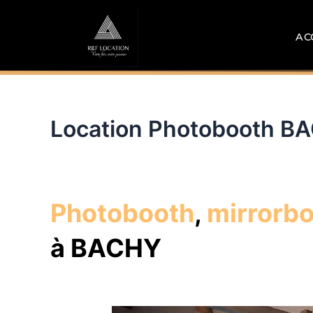
Aller
au
AC
contenu
Location Photobooth B
Photobooth
,
mirrorb
à BACHY