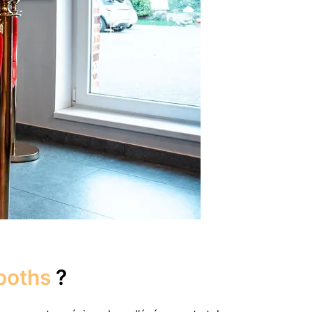
ooths
?