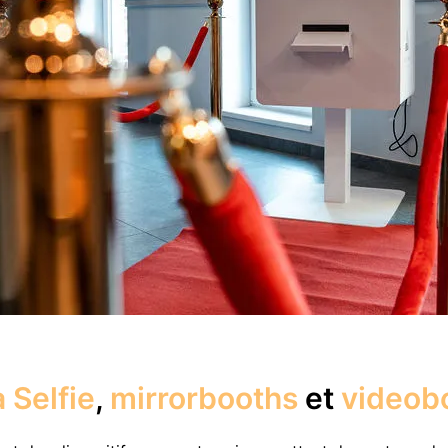
 Selfie
,
mirrorbooths
et
videob