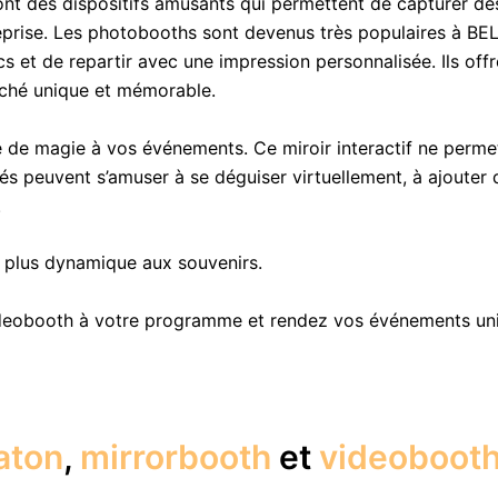
nt des dispositifs amusants qui permettent de capturer de
treprise. Les photobooths sont devenus très populaires à BE
t de repartir avec une impression personnalisée. Ils offren
iché unique et mémorable.
 de magie à vos événements. Ce miroir interactif ne perm
ités peuvent s’amuser à se déguiser virtuellement, à ajoute
.
e plus dynamique aux souvenirs.
deobooth à votre programme et rendez vos événements uniq
aton
,
mirrorbooth
et
videoboot