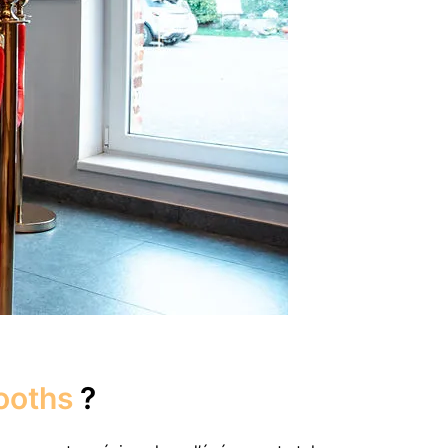
ooths
?