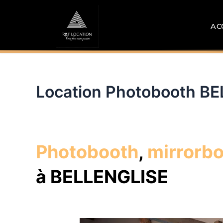
Aller
au
AC
contenu
Location Photobooth B
Photobooth
,
mirrorb
à BELLENGLISE