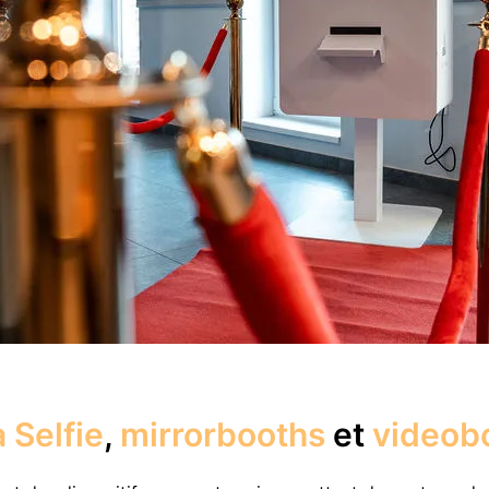
 Selfie
,
mirrorbooths
et
videob