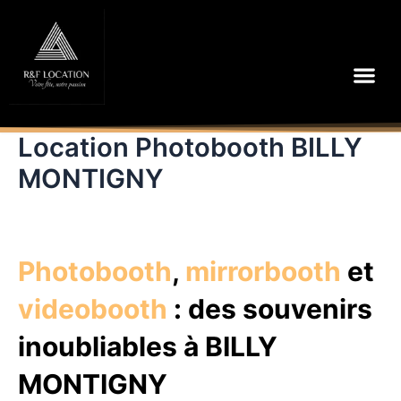
Aller
au
contenu
Me
Location Photobooth BILLY
MONTIGNY
Photobooth
,
mirrorbooth
et
videobooth
: des souvenirs
inoubliables à BILLY
MONTIGNY