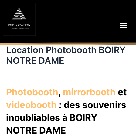
Aller
au
contenu
Me
Location Photobooth BOIRY
NOTRE DAME
Photobooth
,
mirrorbooth
et
videobooth
: des souvenirs
inoubliables à BOIRY
NOTRE DAME