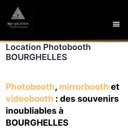
Aller
au
contenu
Me
Location Photobooth
BOURGHELLES
Photobooth
,
mirrorbooth
et
videobooth
: des souvenirs
inoubliables à
BOURGHELLES