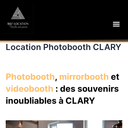
Aller
au
contenu
Me
Location Photobooth CLARY
Photobooth
,
mirrorbooth
et
videobooth
: des souvenirs
inoubliables à CLARY