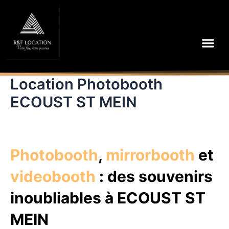
Aller
au
contenu
Me
Location Photobooth
ECOUST ST MEIN
Photobooth
,
mirrorbooth
et
videobooth
: des souvenirs
inoubliables à ECOUST ST
MEIN