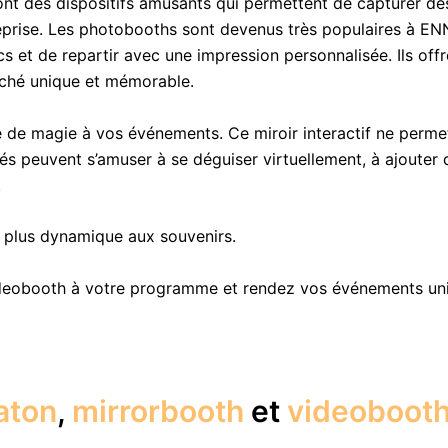
nt des dispositifs amusants qui permettent de capturer de
treprise. Les photobooths sont devenus très populaires à EN
t de repartir avec une impression personnalisée. Ils offren
iché unique et mémorable.
 de magie à vos événements. Ce miroir interactif ne perm
ités peuvent s’amuser à se déguiser virtuellement, à ajoute
.
e plus dynamique aux souvenirs.
deobooth à votre programme et rendez vos événements uniq
aton
,
mirrorbooth
et
videoboot