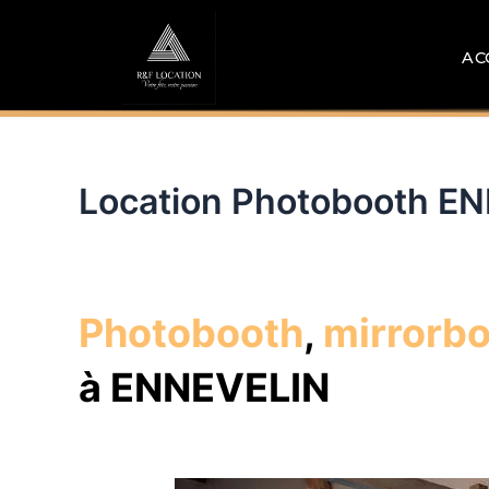
Aller
au
AC
contenu
Location Photobooth E
Photobooth
,
mirrorb
à ENNEVELIN