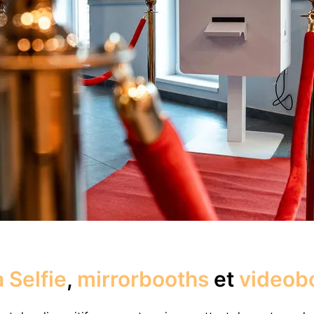
 Selfie
,
mirrorbooths
et
videob