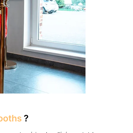
ooths
?