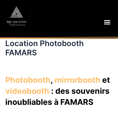
Aller
au
contenu
Me
Location Photobooth
FAMARS
Photobooth
,
mirrorbooth
et
videobooth
: des souvenirs
inoubliables à FAMARS