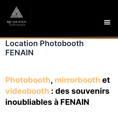
Aller
au
contenu
Me
Location Photobooth
FENAIN
Photobooth
,
mirrorbooth
et
videobooth
: des souvenirs
inoubliables à FENAIN