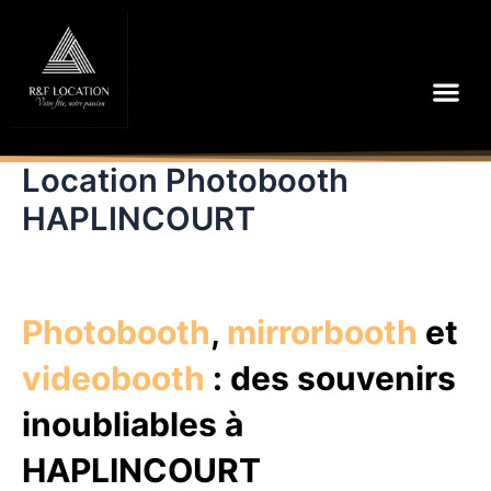
Aller
au
contenu
Me
Location Photobooth
HAPLINCOURT
Photobooth
,
mirrorbooth
et
videobooth
: des souvenirs
inoubliables à
HAPLINCOURT