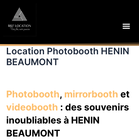
Aller
au
contenu
Me
Location Photobooth HENIN
BEAUMONT
Photobooth
,
mirrorbooth
et
videobooth
: des souvenirs
inoubliables à HENIN
BEAUMONT