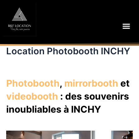
Aller
au
contenu
Me
Location Photobooth INCHY
Photobooth
,
mirrorbooth
et
videobooth
: des souvenirs
inoubliables à INCHY