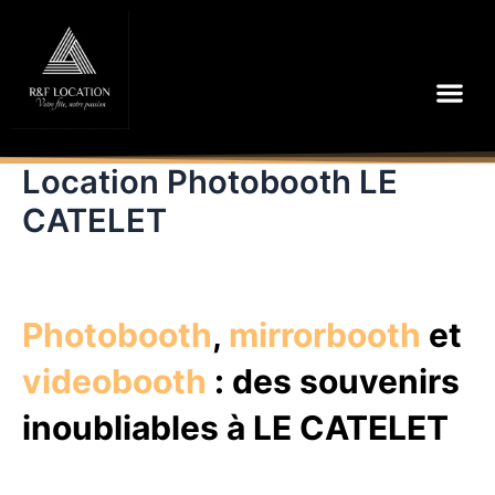
Aller
au
contenu
Me
Location Photobooth LE
CATELET
Photobooth
,
mirrorbooth
et
videobooth
: des souvenirs
inoubliables à LE CATELET