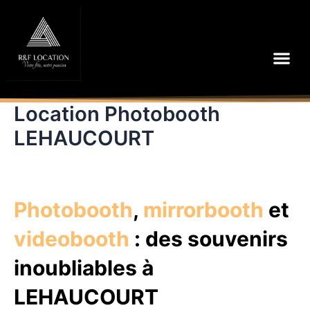
Aller
au
contenu
Me
Location Photobooth
LEHAUCOURT
Photobooth
,
mirrorbooth
et
videobooth
: des souvenirs
inoubliables à
LEHAUCOURT