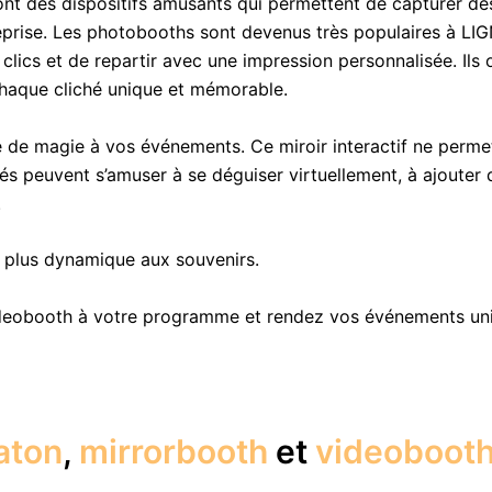
nt des dispositifs amusants qui permettent de capturer de
treprise. Les photobooths sont devenus très populaires à L
cs et de repartir avec une impression personnalisée. Ils of
 chaque cliché unique et mémorable.
 de magie à vos événements. Ce miroir interactif ne perm
ités peuvent s’amuser à se déguiser virtuellement, à ajoute
.
e plus dynamique aux souvenirs.
ideobooth à votre programme et rendez vos événements uni
aton
,
mirrorbooth
et
videoboot