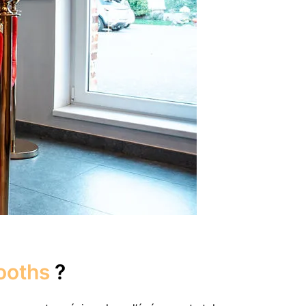
ooths
?