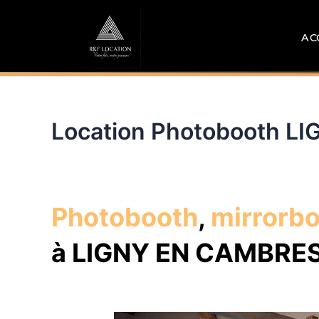
Aller
au
AC
contenu
Location Photobooth L
Photobooth
,
mirrorb
à LIGNY EN CAMBRES