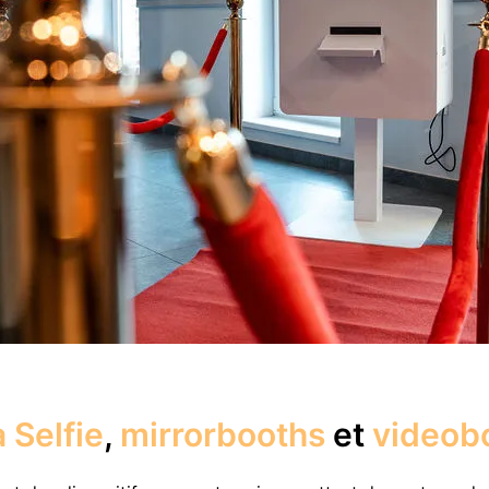
 Selfie
,
mirrorbooths
et
videob