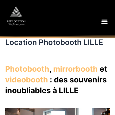
Aller
au
contenu
Me
Location Photobooth LILLE
Photobooth
,
mirrorbooth
et
videobooth
: des souvenirs
inoubliables à LILLE