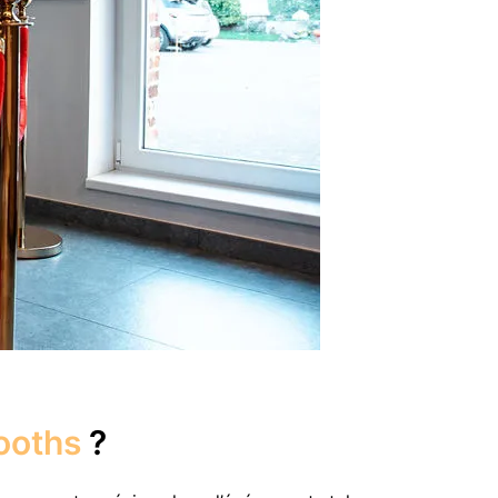
ooths
?