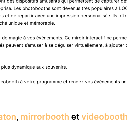
nt des dispositifs amusants qui permettent de capturer de
treprise. Les photobooths sont devenus très populaires à L
t de repartir avec une impression personnalisée. Ils offren
iché unique et mémorable.
 de magie à vos événements. Ce miroir interactif ne perm
ités peuvent s’amuser à se déguiser virtuellement, à ajoute
.
e plus dynamique aux souvenirs.
ideobooth à votre programme et rendez vos événements uni
aton
,
mirrorbooth
et
videoboot