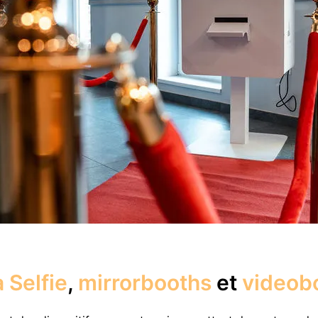
 Selfie
,
mirrorbooths
et
videob