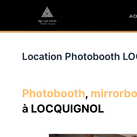
Aller
au
AC
contenu
Location Photobooth 
Photobooth
,
mirrorb
à LOCQUIGNOL