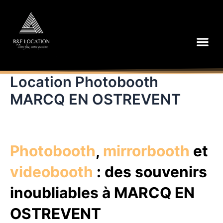
Aller
au
contenu
Me
Location Photobooth
MARCQ EN OSTREVENT
Photobooth
,
mirrorbooth
et
videobooth
: des souvenirs
inoubliables à MARCQ EN
OSTREVENT