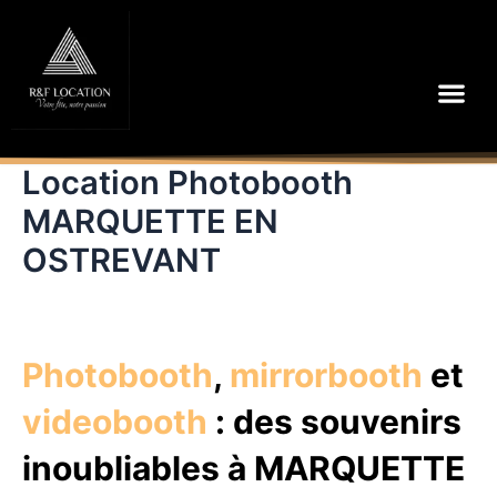
Aller
au
contenu
Me
Location Photobooth
MARQUETTE EN
OSTREVANT
Photobooth
,
mirrorbooth
et
videobooth
: des souvenirs
inoubliables à MARQUETTE