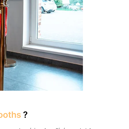
ooths
?