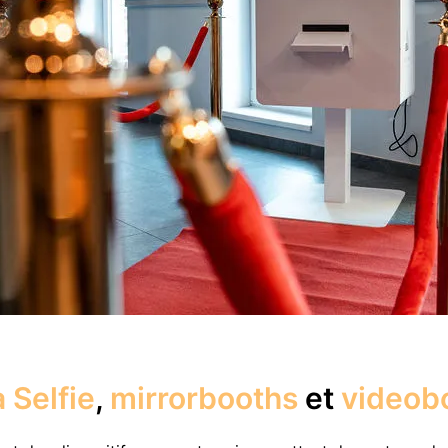
 Selfie
,
mirrorbooths
et
videob