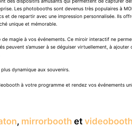
nt des dispositifs amusants qui permettent de capturer de
ntreprise. Les photobooths sont devenus très populaires à 
t de repartir avec une impression personnalisée. Ils offren
iché unique et mémorable.
 de magie à vos événements. Ce miroir interactif ne perm
ités peuvent s’amuser à se déguiser virtuellement, à ajoute
.
e plus dynamique aux souvenirs.
ideobooth à votre programme et rendez vos événements un
aton
,
mirrorbooth
et
videoboot