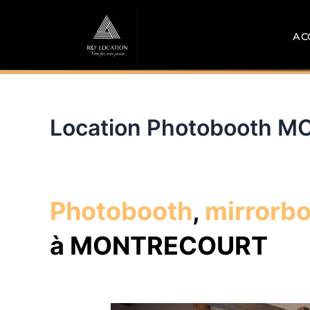
Aller
au
AC
contenu
Location Photobooth 
Photobooth
,
mirrorb
à MONTRECOURT