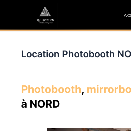
Aller
au
AC
contenu
Location Photobooth N
Photobooth
,
mirrorb
à NORD