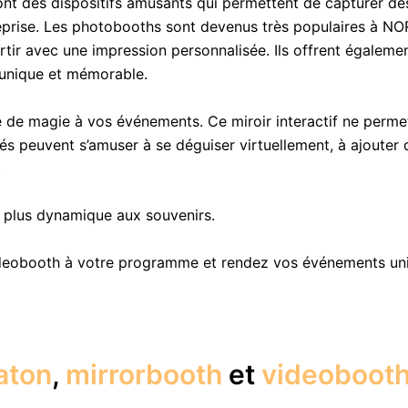
nt des dispositifs amusants qui permettent de capturer de
treprise. Les photobooths sont devenus très populaires à NO
r avec une impression personnalisée. Ils offrent également l
 unique et mémorable.
 de magie à vos événements. Ce miroir interactif ne perm
ités peuvent s’amuser à se déguiser virtuellement, à ajoute
.
e plus dynamique aux souvenirs.
deobooth à votre programme et rendez vos événements uniq
aton
,
mirrorbooth
et
videoboot