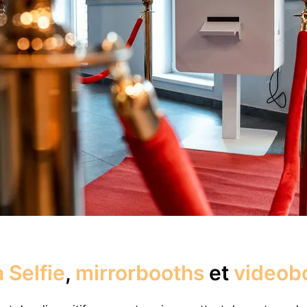
 Selfie
,
mirrorbooths
et
videob