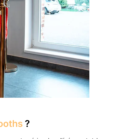
ooths
?