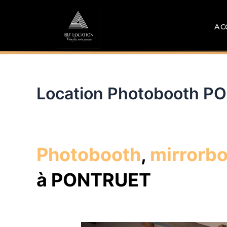
Aller
au
AC
contenu
Location Photobooth 
Photobooth
,
mirrorb
à PONTRUET