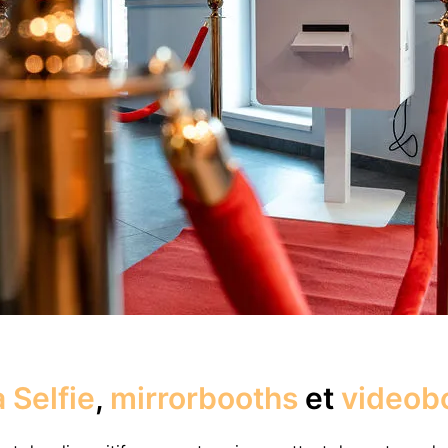
 Selfie
,
mirrorbooths
et
videob