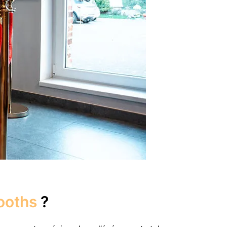
ooths
?