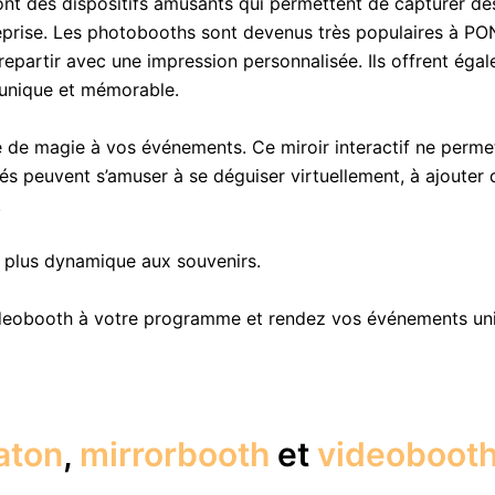
nt des dispositifs amusants qui permettent de capturer de
treprise. Les photobooths sont devenus très populaires à P
artir avec une impression personnalisée. Ils offrent égaleme
 unique et mémorable.
 de magie à vos événements. Ce miroir interactif ne perm
ités peuvent s’amuser à se déguiser virtuellement, à ajoute
.
e plus dynamique aux souvenirs.
deobooth à votre programme et rendez vos événements uniq
aton
,
mirrorbooth
et
videoboot