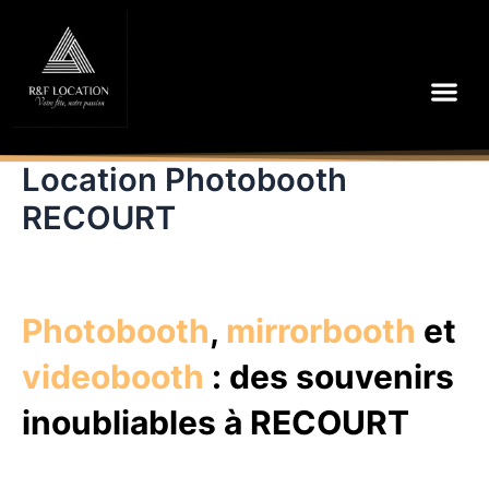
Aller
au
contenu
Me
Location Photobooth
RECOURT
Photobooth
,
mirrorbooth
et
videobooth
: des souvenirs
inoubliables à RECOURT