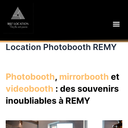
Aller
au
contenu
Me
Location Photobooth REMY
Photobooth
,
mirrorbooth
et
videobooth
: des souvenirs
inoubliables à REMY