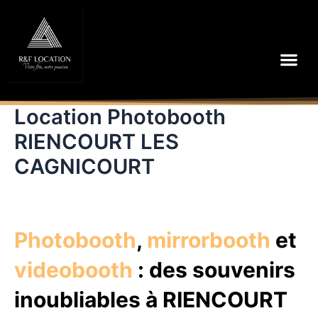
Aller
au
contenu
Me
Location Photobooth
RIENCOURT LES
CAGNICOURT
Photobooth
,
mirrorbooth
et
videobooth
: des souvenirs
inoubliables à RIENCOURT