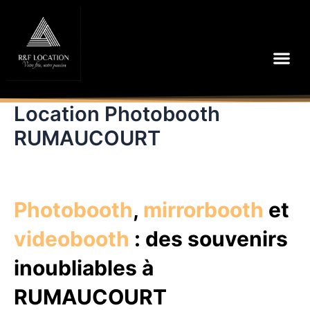
Aller
au
contenu
Me
Location Photobooth
RUMAUCOURT
Photobooth
,
mirrorbooth
et
videobooth
: des souvenirs
inoubliables à
RUMAUCOURT