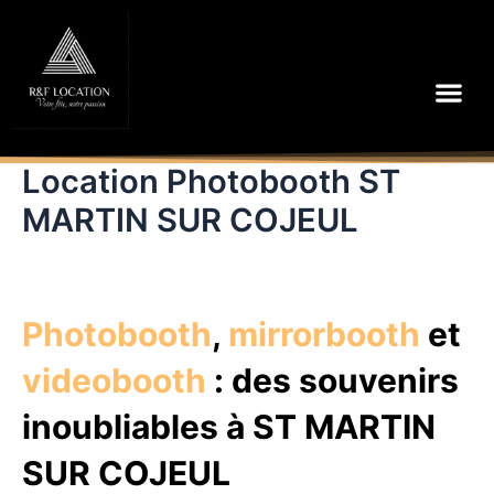
Aller
au
contenu
Me
Location Photobooth ST
MARTIN SUR COJEUL
Photobooth
,
mirrorbooth
et
videobooth
: des souvenirs
inoubliables à ST MARTIN
SUR COJEUL