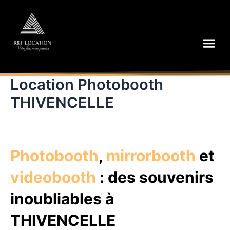
Aller
au
contenu
Me
Location Photobooth
THIVENCELLE
Photobooth
,
mirrorbooth
et
videobooth
: des souvenirs
inoubliables à
THIVENCELLE