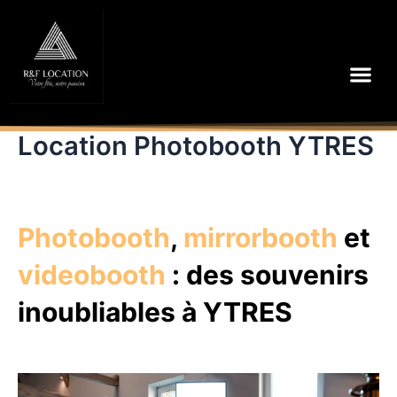
Aller
au
contenu
Me
Location Photobooth YTRES
Photobooth
,
mirrorbooth
et
videobooth
: des souvenirs
inoubliables à YTRES